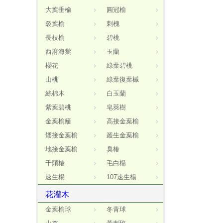
大葉垂榆
圓冠榆
裂葉榆
刺槐
長枝榆
碧桃
西府海棠
玉蘭
櫻花
綠葉碧桃
山桃
綠葉復葉槭
絲棉木
白玉蘭
紫葉碧桃
皂莢樹
金葉榆籬
高接金葉榆
矮接金葉榆
叢生金葉榆
地接金葉榆
臭椿
千頭椿
毛白楊
速生楊
107速生楊
花灌木
金葉榆球
冬青球