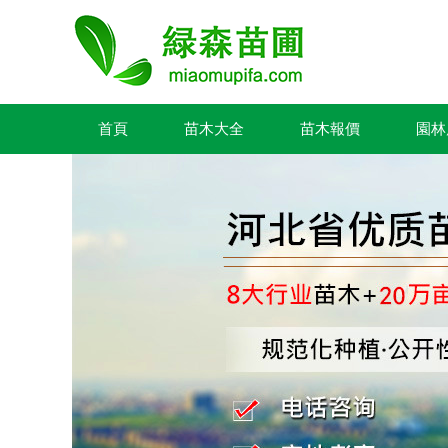
首頁
苗木大全
苗木報價
園林