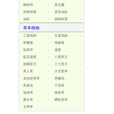
檜柏球
黃玉蘭
望都塔檜
造型油松
油松
側柏杯苗
草本植物
三葉地錦
五葉地錦
荷蘭菊
地被菊
鼠尾草
鳶尾
藍花鳶尾
八寶景天
德國景天
三七景天
美人蕉
大花萱草
金娃娃萱草
馬蘭花
馬蓮花
千屈菜
福祿考
狼尾草
麥冬草
嶗峪苔草
玉帶草