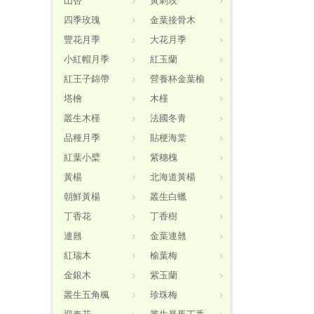
山杏
黃刺玫
四季玫瑰
金葉接骨木
豐花月季
大花月季
小紅帽月季
紅玉蘭
紅王子錦帶
營養杯金葉榆
塔檜
木槿
叢生木槿
法國冬青
品種月季
貼梗海棠
紅葉小檗
紫穗槐
黃楊
北海道黃楊
朝鮮黃楊
叢生白蠟
丁香花
丁香樹
連翹
金葉連翹
紅瑞木
榆葉梅
金銀木
紫玉蘭
叢生五角楓
珍珠梅