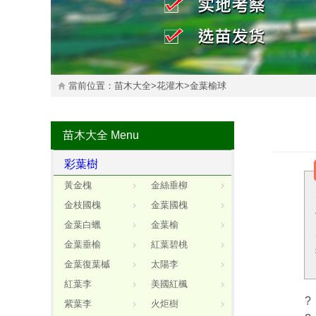
當前位置：
苗木大全
>
花灌木
>
金葉榆球
苗木大全
Menu
彩葉樹
黃金槐
金絲垂柳
金枝國槐
金葉國槐
金葉白蠟
金葉榆
金葉垂榆
紅葉碧桃
金葉復葉槭
太陽李
紅葉李
美國紅楓
?
紫葉李
火炬樹