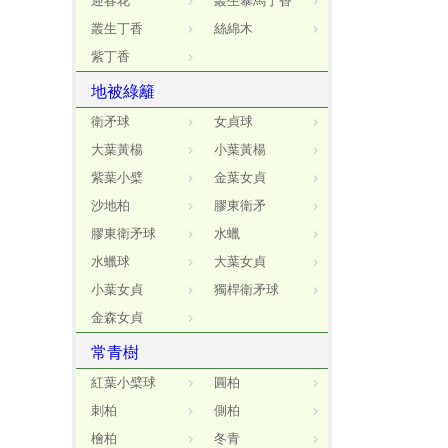
迎春花
叢生暴馬丁香
叢生丁香
絲綿木
紫丁香
地被綠籬
衛矛球
女貞球
大葉黃楊
小葉黃楊
紫葉小檗
金葉女貞
沙地柏
膠東衛矛
膠東衛矛球
水蠟
水蠟球
大葉女貞
小葉女貞
獨桿衛矛球
金森女貞
常青樹
紅葉小檗球
圓柏
刺柏
側柏
檜柏
冬青