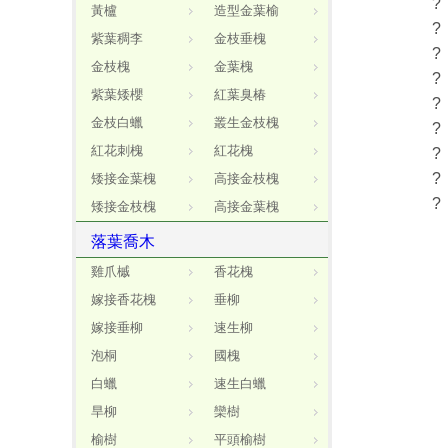
?
黃櫨
造型金葉榆
?
紫葉稠李
金枝垂槐
?
金枝槐
金葉槐
?
紫葉矮櫻
紅葉臭椿
?
金枝白蠟
叢生金枝槐
?
紅花刺槐
紅花槐
?
?
矮接金葉槐
高接金枝槐
?
矮接金枝槐
高接金葉槐
落葉喬木
雞爪槭
香花槐
嫁接香花槐
垂柳
嫁接垂柳
速生柳
泡桐
國槐
白蠟
速生白蠟
旱柳
欒樹
榆樹
平頭榆樹